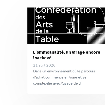
L'omnicanalité, un virage encore
inachevé
21 avril 2026
Dans un environnement où le parcours
d’achat commence en ligne et se
complexifie avec l’usage de l’I