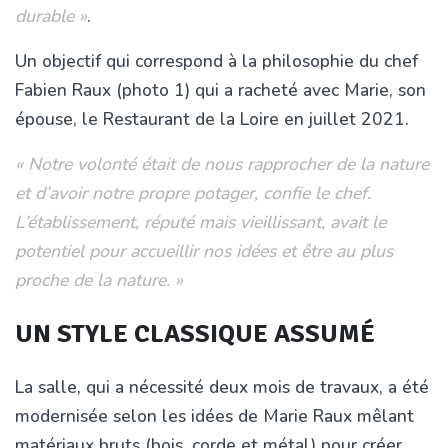
durable »
.
Un objectif qui correspond à la philosophie du chef
Fabien Raux (photo 1) qui a racheté avec Marie, son
épouse, le Restaurant de la Loire en juillet 2021.
« Notre volonté était de nous rapprocher de la nature
et d’avoir notre propre potager, confie le chef.
L’établissement, réputé mais vieillissant, avait le
potentiel pour accueillir nos idées et être au plus
proche de la nature. »
UN STYLE CLASSIQUE ASSUMÉ
La salle, qui a nécessité deux mois de travaux, a été
modernisée selon les idées de Marie Raux mêlant
matériaux bruts (bois, corde et métal) pour créer