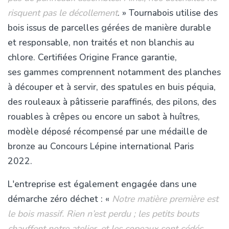
risquent pas le décollement
. » Tournabois utilise des
bois issus de parcelles gérées de manière durable
et responsable, non traités et non blanchis au
chlore. Certifiées Origine France garantie,
ses gammes comprennent notamment des planches
à découper et à servir, des spatules en buis péquia,
des rouleaux à pâtisserie paraffinés, des pilons, des
rouables à crêpes ou encore un sabot à huîtres,
modèle déposé récompensé par une médaille de
bronze au Concours Lépine international Paris
2022.
L'entreprise est également engagée dans une
démarche zéro déchet : «
Notre matière première est
le bois massif. Rien n’est perdu ; les petits bouts
chauffent notre atelier, et les copeaux sont cédés